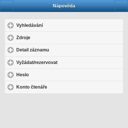
Nápověda
Vyhledávání
click to expand contents
Zdroje
click to expand contents
Detail záznamu
click to expand contents
Vyžádat/rezervovat
click to expand contents
Heslo
click to expand contents
Konto čtenáře
click to expand contents